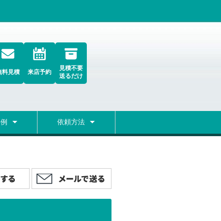
見積不要
無料見積
来店予約
送るだけ
事例
依頼方法
グ
検索
初めての方へ
修理の流れ
弊社の修理についての考え方
修理期間
無料レンタルPC
宅配便無料集荷フォーム
FAQ