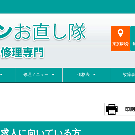
東京駅5分
修理メニュー
価格表
故障
修理
理
ー交換
ド交換
液晶修理
OSインストール
ヒンジ・カバー修理
バッテリー交換
マザー修理
キーボード交換
Type-C修理
アダプタ差込口修理
データだけ取出し
データ復旧
概算価格表
料金シミュレーション
メーカー修理費用検索
修理ブロ
故障事例
理求人に向いている方