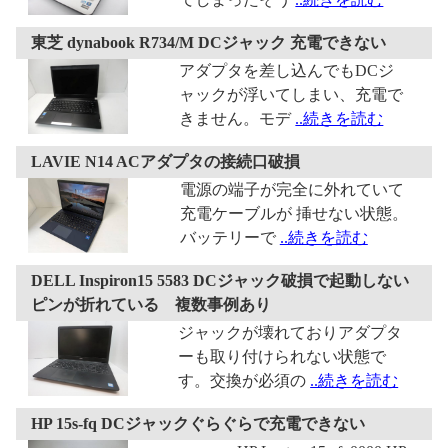
東芝 dynabook R734/M DCジャック 充電できない
アダプタを差し込んでもDCジ
ャックが浮いてしまい、充電で
きません。モデ
..続きを読む
LAVIE N14 ACアダプタの接続口破損
電源の端子が完全に外れていて
充電ケーブルが 挿せない状態。
バッテリーで
..続きを読む
DELL Inspiron15 5583 DCジャック破損で起動しない
ピンが折れている 複数事例あり
ジャックが壊れておりアダプタ
ーも取り付けられない状態で
す。交換が必須の
..続きを読む
HP 15s-fq DCジャックぐらぐらで充電できない