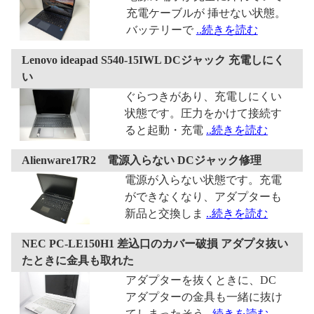
充電ケーブルが 挿せない状態。
バッテリーで
..続きを読む
Lenovo ideapad S540-15IWL DCジャック 充電しにく
い
ぐらつきがあり、充電しにくい
状態です。圧⼒をかけて接続す
ると起動・充電
..続きを読む
Alienware17R2 電源入らない DCジャック修理
電源が入らない状態です。充電
ができなくなり、アダプターも
新品と交換しま
..続きを読む
NEC PC-LE150H1 差込口のカバー破損 アダプタ抜い
たときに金具も取れた
アダプターを抜くときに、DC
アダプターの金具も一緒に抜け
てしまったそう
..続きを読む