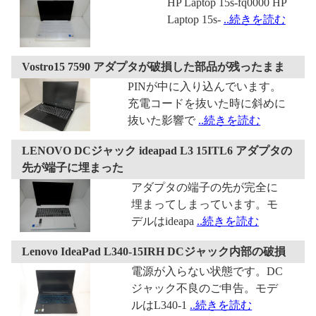
HP Laptop 15s-fq0000 HP
Laptop 15s-
..続きを読む
Vostro15 7590 アダプタが破損した部品が残ったまま
PINが中に入り込んでいます。
充電コードを抜いた時に斜めに
抜いた影響で
..続きを読む
LENOVO DCジャック ideapad L3 15ITL6 アダプタの
先が端⼦に埋まった
アダプタの端子の先が完全に
埋まってしまっています。モ
デルはideapa
..続きを読む
Lenovo IdeaPad L340-15IRH DCジャック内部の破損
電源が入らない状態です。DC
ジャック不良のご申告。モデ
ルはL340-1
..続きを読む