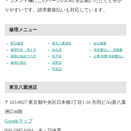
＊コメント欄にこのページのURLを記載いただくと分か
りやすいです。請求書後払いも対応しています。
修理メニュー
即日修理
東京八重洲店
会社概要
修理方針・考え方
仙台店
請求書払い・見積書
故障が始めての方
松戸店
公費 校費 科研費払い
修理の流れ
佐野店
甲府店
東京八重洲店
〒103-0027 東京都中央区日本橋3丁目1-16 共同ビル(新八重
洲口)6階
Googleマップ
050-3395-0264 水・日休業