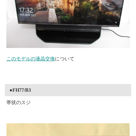
このモデルの液晶交換
について
●FH77/B3
帯状のスジ