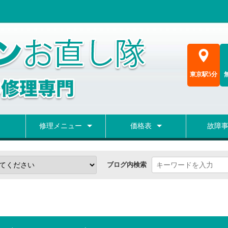
東京駅5分
修理メニュー
価格表
故障
液晶修理
OSインストール
ヒンジ・カバー修理
バッテリー交換
マザー修理
Type-C修理
バッテリー交換
アダプタ差込口修理
データだけ取出し
データ復旧
概算価格表
料金シミュレーション
メーカー修理費用検索
修理ブロ
故障事例
ブログ内検索