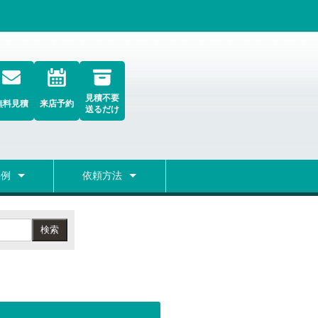
見積不要
無料見積
来店予約
送るだけ
事例
依頼方法
グ
検索
初めての方へ
修理の流れ
弊社の修理についての考え方
修理期間
無料レンタルPC
宅配便無料集荷フォーム
FAQ
検索