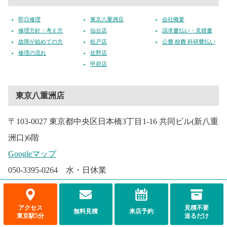
即日修理
東京八重洲店
会社概要
修理方針・考え方
仙台店
請求書払い・見積書
故障が始めての方
松戸店
公費 校費 科研費払い
修理の流れ
佐野店
甲府店
東京八重洲店
〒103-0027 東京都中央区日本橋3丁目1-16 共同ビル(新八重
洲口)6階
Googleマップ
050-3395-0264 水・日休業
アクセス
見積不要
無料見積
来店予約
東京駅5分
送るだけ