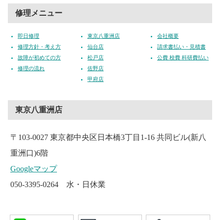
修理メニュー
即日修理
東京八重洲店
会社概要
修理方針・考え方
仙台店
請求書払い・見積書
故障が初めての方
松戸店
公費 校費 科研費払い
修理の流れ
佐野店
甲府店
東京八重洲店
〒103-0027 東京都中央区日本橋3丁目1-16 共同ビル(新八
重洲口)6階
Googleマップ
050-3395-0264 水・日休業