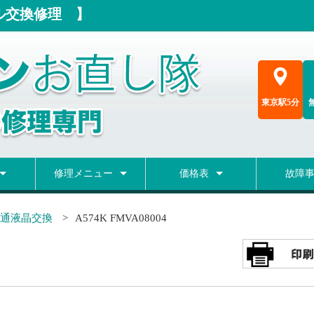
ネル交換修理 】
東京駅5分
修理メニュー
価格表
故障
修理
理
ー交換
ド交換
液晶修理
OSインストール
ヒンジ・カバー修理
バッテリー交換
マザー修理
キーボード交換
Type-C修理
アダプタ差込口修理
データだけ取出し
データ復旧
概算価格表
料金シミュレーション
メーカー修理費用検索
修理ブロ
故障事例
通液晶交換
A574K FMVA08004