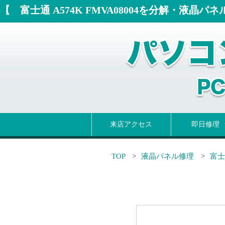
【 富士通 A574K FMVA08004を分解・液晶パ
来店アクセス
即日修理
パソコン即日
即日液晶交換
即日ヒンジ修
即日バッテリ
即日キーボー
TOP
液晶パネル修理
富士