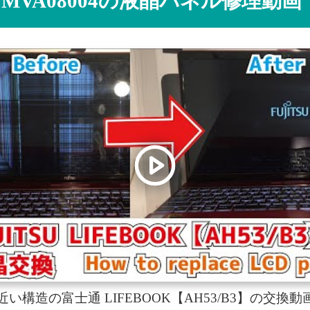
 FMVA08004の液晶パネル修理動画
04と近い構造の富士通 LIFEBOOK【AH53/B3】の交換