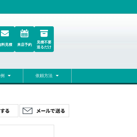
見積不要
無料見積
来店予約
送るだけ
事例
依頼方法
グ
検索
初めての方へ
修理の流れ
弊社の修理についての考え方
修理期間
無料レンタルPC
宅配便無料集荷フォーム
FAQ