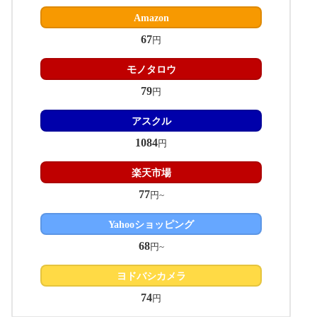
Amazon
67
円
モノタロウ
79
円
アスクル
1084
円
楽天市場
77
円~
Yahooショッピング
68
円~
ヨドバシカメラ
74
円