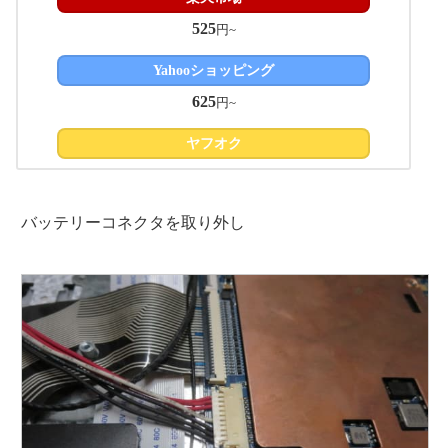
525
円~
Yahooショッピング
625
円~
ヤフオク
バッテリーコネクタを取り外し