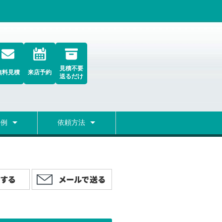
見積不要
無料見積
来店予約
送るだけ
事例
依頼方法
グ
検索
初めての方へ
修理の流れ
弊社の修理についての考え方
修理期間
無料レンタルPC
宅配便無料集荷フォーム
FAQ