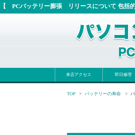
【 PCバッテリー膨張 リリースについて 包括
来店アクセス
即日修理
パソコン即日
即日液晶交換
即日ヒンジ修
即日バッテリ
即日キーボー
TOP
バッテリーの寿命
バ