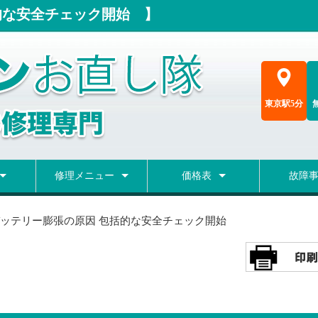
的な安全チェック開始 】
東京駅5分
修理メニュー
価格表
故障
修理
理
ー交換
ド交換
液晶修理
OSインストール
ヒンジ・カバー修理
バッテリー交換
マザー修理
キーボード交換
Type-C修理
アダプタ差込口修理
データだけ取出し
データ復旧
概算価格表
料金シミュレーション
メーカー修理費用検索
修理ブロ
故障事例
ッテリー膨張の原因 包括的な安全チェック開始